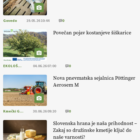
pomembnejši od izgleda
Govedo
19.05.26 10:44
0
EKOloško = logično: ekološka kmetija PR'
RAKARI
Povečan pojav kostanjeve šiškarice
EKOLOŠKO LOGIČNO
04.06.26 07:00
0
Nova pnevmatska sejalnica Pöttinger
Aerosem M
Kmečki Glas
30.06.26 09:20
0
Slovenska hrana je naša prihodnost –
Zakaj so družinske kmetije ključ do
naše varnosti?