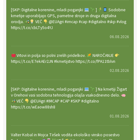
[SKP: Digitalne korenine, mladi poganjki
]
Sodobne
kmetije uporabljajo GPS, pametne stroje in druga digitalna
orodja.
VEČ
@EUAgri #imcap #cap #digitalno #skp #vlog
https://t.co/cbLTy5o4YJ
06.08.2026
Vrtovi in polja so polni zrelih pridelkov.
NAROČANJE
https://t.co/E7ekAEr2JN #kmetijstvo https://t.co/fPA11tblvn
02.08.2026
[SKP: Digitalne korenine, mladi poganjki
] Na kmetiji Žigart
v Orehovi vasi sodobna tehnologija olajša vsakodnevno delo.
VEČ
@EUAgri #IMCAP #CAP #SKP #digitalno
https://t.co/wEaow88sh8
01.08.2026
Valter Kobal in Mojca Tiršek vodita ekološko vinsko posestvo