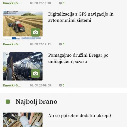
Kmečki Glas
05.08.26 13:38
0
EKOloško = logično: ekološko oljarstvo
Digitalizacija z GPS navigacijo in
MORGAN
avtonomnimi sistemi
EKOloško = logično: ekološka kmetija
FREŠER
Kmečki Glas
05.08.26 12:11
0
Pomagajmo družini Bregar po
KMETIJSKA LIGA PRVAKOV: POMLADITEV
uničujočem požaru
KMETIJSKE EKIPE
KMETIJSKA LIGA PRVAKOV: UKRAJINA vs.
EVROPA
Kmečki Glas
05.08.26 09:09
0
Najbolj brano
EKOloško = logično: ekološka kmetija
B'ZGAR
Ali so potrebni dodatni ukrepi?
EKOloško = logično: VLOG Okus je