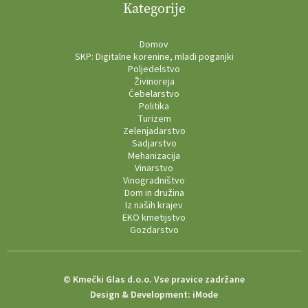
Kategorije
Domov
SKP: Digitalne korenine, mladi poganjki
Poljedelstvo
Živinoreja
Čebelarstvo
Politika
Turizem
Zelenjadarstvo
Sadjarstvo
Mehanizacija
Vinarstvo
Vinogradništvo
Dom in družina
Iz naših krajev
EKO kmetijstvo
Gozdarstvo
© Kmečki Glas d.o.o. Vse pravice zadržane
Design & Development:
iMode