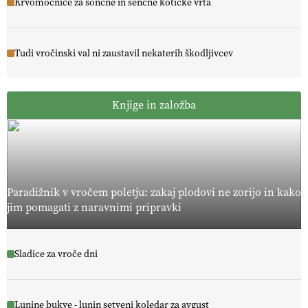
Krvomočnice za sončne in senčne kotičke vrta
Tudi vročinski val ni zaustavil nekaterih škodljivcev
Knjige in založba
Paradižnik v vročem poletju: zakaj plodovi ne zorijo in kako
jim pomagati z naravnimi pripravki
Sladice za vroče dni
Lunine bukve - lunin setveni koledar za avgust