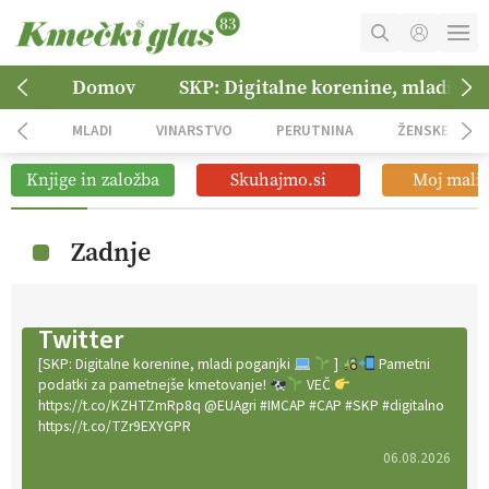
MOJ RAČUN
Domov
SKP: Digitalne korenine, mladi po
KOŠARICA
MLADI
VINARSTVO
PERUTNINA
ŽENSKE
NAROČITE SE
Knjige in založba
Skuhajmo.si
Moj mali 
OGLASNO TRŽENJE
Zadnje
Twitter
[SKP: Digitalne korenine, mladi poganjki
]
Pametni
podatki za pametnejše kmetovanje!
VEČ
https://t.co/KZHTZmRp8q @EUAgri #IMCAP #CAP #SKP #digitalno
https://t.co/TZr9EXYGPR
06.08.2026