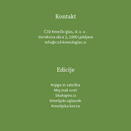
Kontakt
ČZD Kmečki glas, d. o. o .
Vurnikova ulica 2, 1000 Ljubljana
info@czd-kmeckiglas.si
Edicije
Knjige in založba
Moj mali svet
Skuhajmo.si
Kmetijski oglasnik
Kmetijska borza