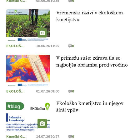
Kmečki Glas
03.06.26 10:35
0
Vremenski izzivi v ekološkem
kmetijstvu
EKOLOŠKO LOGIČNO
10.06.26 11:55
0
V primežu suše: zdrava tla so
najboljša obramba pred vročino
EKOLOŠKO LOGIČNO
01.07.26 08:00
0
Ekološko kmetijstvo in njegov
širši vpliv
Kmečki Glas
14.07.26 20:27
0