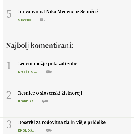
5
Inovativnost Nika Medena iz Senožeč
Govedo
0
Najbolj komentirani:
1
Ledeni možje pokazali zobe
Kmečki Glas
0
2
Resnice o slovenski živinoreji
Drobnica
0
3
Dosevki za rodovitna tla in višje pridelke
EKOLOŠKO LOGIČNO
0