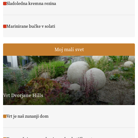
Sladoledna kremna rezina
Marinirane bučke v solati
Moj mali svet
Vrt Dvorjane Hills
Vrt je naš zunanji dom