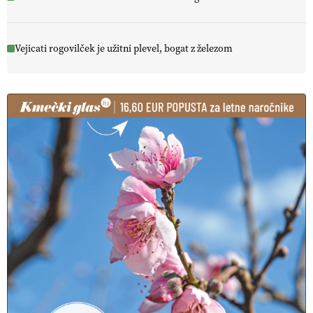
Vejicati rogovilček je užitni plevel, bogat z železom