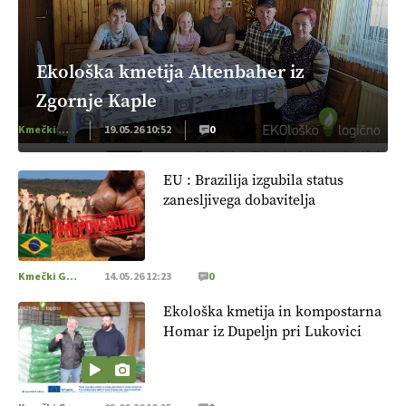
Ekološka kmetija Altenbaher iz
Zgornje Kaple
Kmečki Glas
19.05.26 10:52
0
EU : Brazilija izgubila status
zanesljivega dobavitelja
Kmečki Glas
14.05.26 12:23
0
Ekološka kmetija in kompostarna
Homar iz Dupeljn pri Lukovici