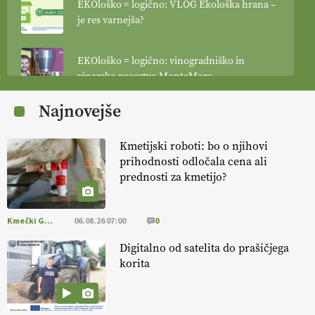
EKOloško = logično: VLOG Ekološka hrana –
je res varnejša?
EKOloško = logično: vinogradniško in
vinarsko posestvo MonteMoro
Najnovejše
EKOloško = logično: ekološka kmetija
KURNIK
Kmetijski roboti: bo o njihovi
prihodnosti odločala cena ali
EKOloško = logično: ekološka kmetija
prednosti za kmetijo?
HOMAR
Kmečki Glas
06.08.26 07:00
0
EKOloško = logično: VLOG Ekološko
kmetijstvo brez škropljenja?
Digitalno od satelita do prašičjega
korita
EKOloško = logično: ekološka kmetija
ALTENBAHER