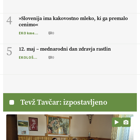
4
»Slovenija ima kakovostno mleko, ki ga premalo
cenimo«
EKO kmetijstvo
0
5
12. maj – mednarodni dan zdravja rastlin
EKOLOŠKO LOGIČNO
0
Tevž Tavčar: izpostavljeno