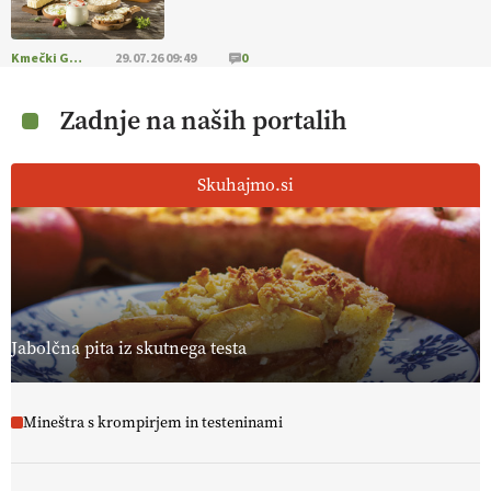
Kmečki Glas
29.07.26 09:49
0
Zadnje na naših portalih
Skuhajmo.si
Jabolčna pita iz skutnega testa
Mineštra s krompirjem in testeninami