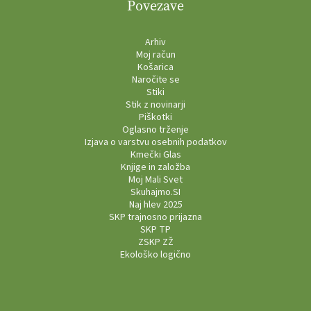
Povezave
Arhiv
Moj račun
Košarica
Naročite se
Stiki
Stik z novinarji
Piškotki
Oglasno trženje
Izjava o varstvu osebnih podatkov
Kmečki Glas
Knjige in založba
Moj Mali Svet
Skuhajmo.SI
Naj hlev 2025
SKP trajnosno prijazna
SKP TP
ZSKP ZŽ
Ekološko logično